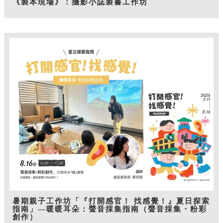
《製本現場》：攝影小誌製書工作坊
暑期親子工作坊「『打開感官！ 找感覺！』夏日探索
指南」—暖暖耳朵：聲音採集指南（聲音採集・粉彩
創作）