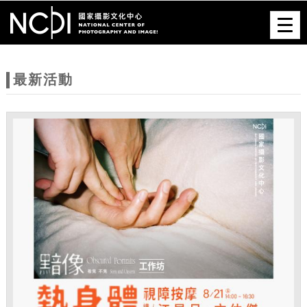
跳到主要內容
網站導覽
Togg
navig
網
站
最新活動
主
題