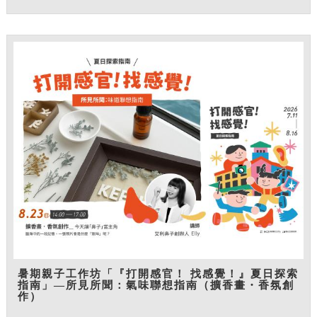
暑期親子工作坊「『打開感官！ 找感覺！』夏日探索
指南」—所見所聞：氣味聯想指南（擴香畫・香氛創
作）