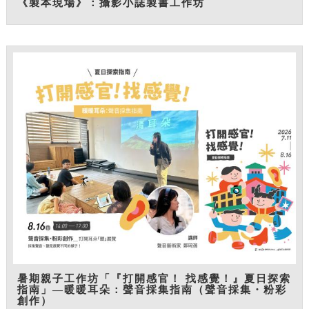
《製本現場》：攝影小誌製書工作坊
暑期親子工作坊「『打開感官！ 找感覺！』夏日探索
指南」—暖暖耳朵：聲音採集指南（聲音採集・粉彩
創作）