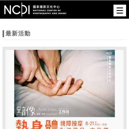
跳到主要內容
網站導覽
Togg
navig
網
站
最新活動
主
題