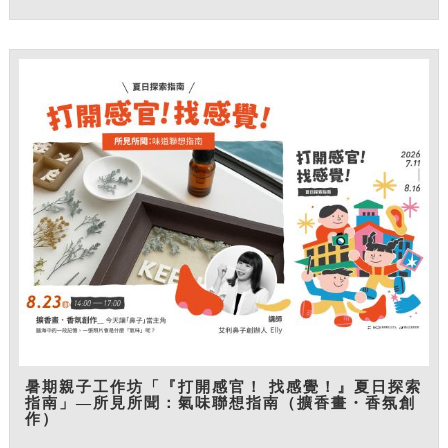
暑期親子工作坊「『打開感官！ 找感覺！』夏日探索
指南」—所見所聞：氣味聯想指南（擴香畫・香氛創
作）