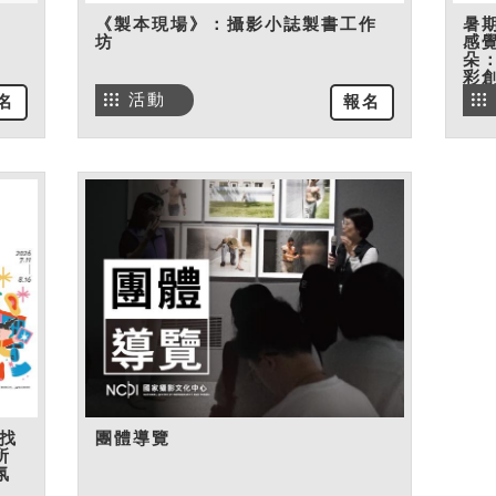
《製本現場》：攝影小誌製書工作
暑
坊
感
朵
彩
活動
名
報名
找
團體導覽
所
氛