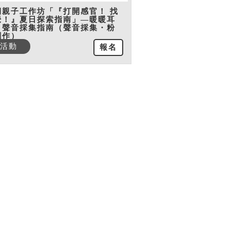
期親子工作坊「『打開感官！ 找
覺！』夏日探索指南」—暖暖耳
：聲音採集指南（聲音採集・粉
創作）
活動
報名