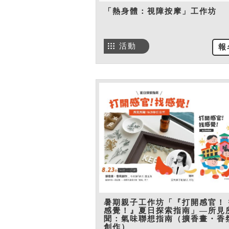
「熱身體：視障按摩」工作坊
活動
報
暑期親子工作坊「『打開感官！ 
感覺！』夏日探索指南」—所見
聞：氣味聯想指南（擴香畫・香
創作）