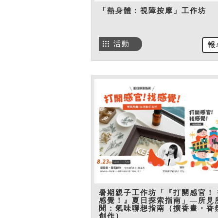
「熱身體：視障按摩」工作坊
活動
報
暑期親子工作坊「『打開感官！ 
感覺！』夏日探索指南」—所見
聞：氣味聯想指南（擴香畫・香
創作）