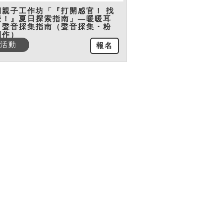
期親子工作坊「『打開感官！ 找
覺！』夏日探索指南」—暖暖耳
：聲音採集指南（聲音採集・粉
創作）
活動
報名