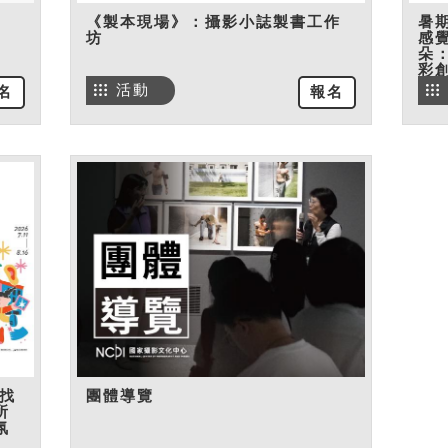
《製本現場》：攝影小誌製書工作
暑
坊
感
朵
彩
活動
名
報名
找
團體導覽
所
氛