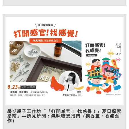
暑期親子工作坊「『打開感官！ 找感覺！』夏日探索
指南」—所見所聞：氣味聯想指南（擴香畫・香氛創
作）