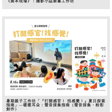
《製本現場》：攝影小誌製書工作坊
暑期親子工作坊「『打開感官！ 找感覺！』夏日探索
指南」—暖暖耳朵：聲音採集指南（聲音採集・粉彩
創作）