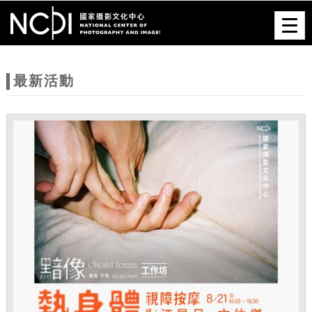
跳到主要內容
網站導覽
Togg
navig
網
站
最新活動
主
題