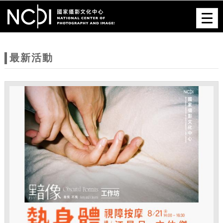
跳到主要內容
網站導覽
Togg
navig
網
站
最新活動
主
題