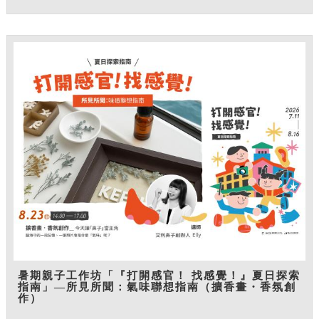
暑期親子工作坊「『打開感官！ 找感覺！』夏日探索
指南」—所見所聞：氣味聯想指南（擴香畫・香氛創
作）