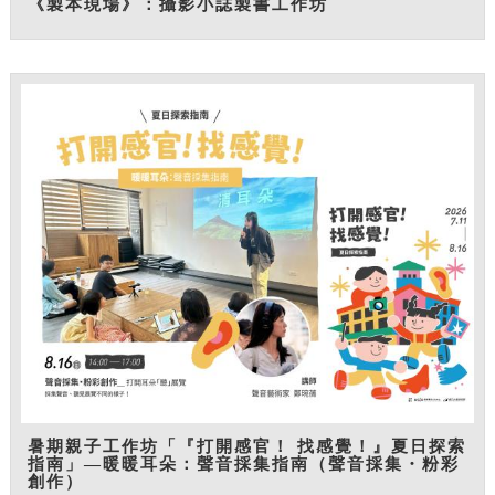
《製本現場》：攝影小誌製書工作坊
暑期親子工作坊「『打開感官！ 找感覺！』夏日探索
指南」—暖暖耳朵：聲音採集指南（聲音採集・粉彩
創作）