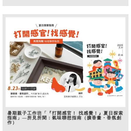
暑期親子工作坊「『打開感官！ 找感覺！』夏日探索
指南」—所見所聞：氣味聯想指南（擴香畫・香氛創
作）