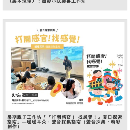
《製本現場》：攝影小誌製書工作坊
暑期親子工作坊「『打開感官！ 找感覺！』夏日探索
指南」—暖暖耳朵：聲音採集指南（聲音採集・粉彩
創作）