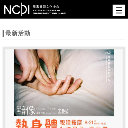
跳到主要內容
網站導覽
Togg
navig
網
站
最新活動
主
題