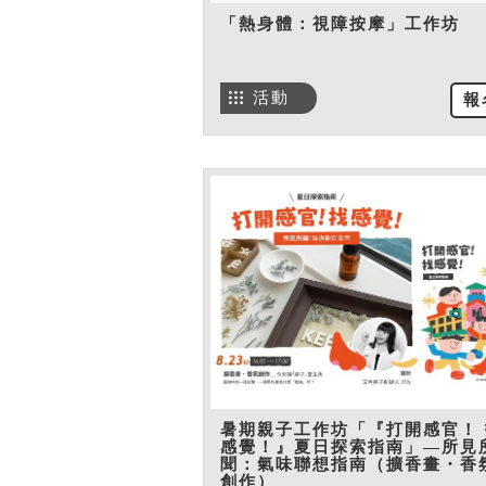
「熱身體：視障按摩」工作坊
活動
報
暑期親子工作坊「『打開感官！ 
感覺！』夏日探索指南」—所見
聞：氣味聯想指南（擴香畫・香
創作）