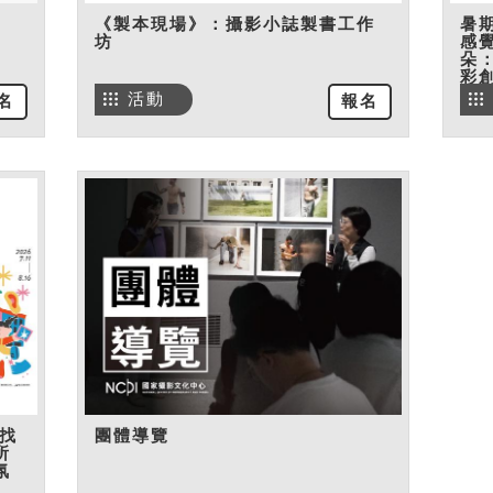
《製本現場》：攝影小誌製書工作
暑
坊
感
朵
彩
活動
名
報名
找
團體導覽
所
氛