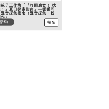
期親子工作坊「『打開感官！ 找
覺！』夏日探索指南」—暖暖耳
：聲音採集指南（聲音採集・粉
創作）
活動
報名