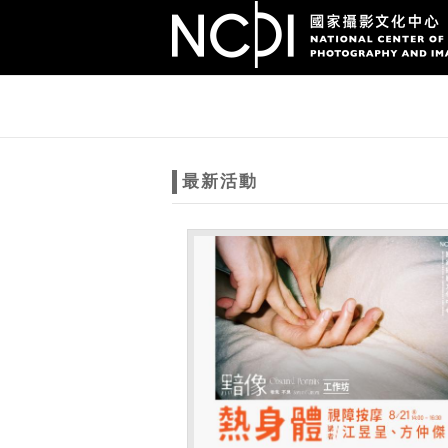
跳到主要內容
網站導覽
網
站
最新活動
主
題