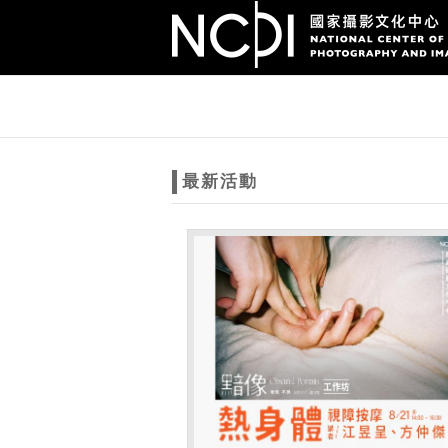
跳到主要內容
網站導覽
網
站
最新活動
主
題