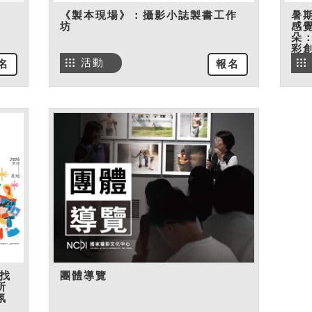
《製本現場》：攝影小誌製書工作
暑
坊
感
朵
彩
活動
名
報名
找
團體導覽
所
氛