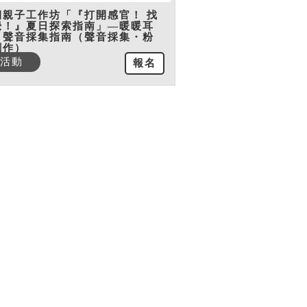
期親子工作坊「『打開感官！ 找
覺！』夏日探索指南」—暖暖耳
：聲音採集指南（聲音採集・粉
創作）
活動
報名