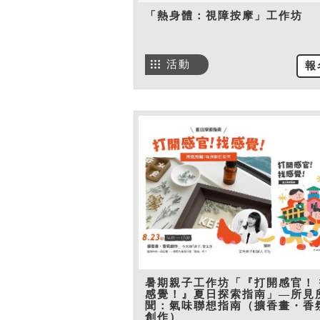
「熱身體：視障按摩」工作坊
活動
報
暑期親子工作坊「『打開感官！ 
感覺！』夏日探索指南」—所見
聞：氣味聯想指南（擴香畫・香
創作）