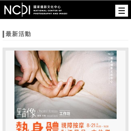
跳到主要內容
網站導覽
Togg
navig
網
站
最新活動
主
題