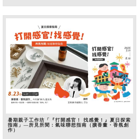
暑期親子工作坊「『打開感官！ 找感覺！』夏日探索
指南」—所見所聞：氣味聯想指南（擴香畫・香氛創
作）