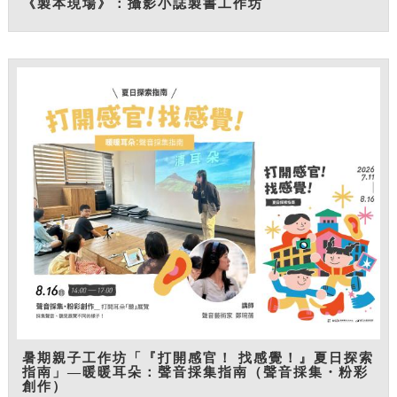
《製本現場》：攝影小誌製書工作坊
暑期親子工作坊「『打開感官！ 找感覺！』夏日探索
指南」—暖暖耳朵：聲音採集指南（聲音採集・粉彩
創作）