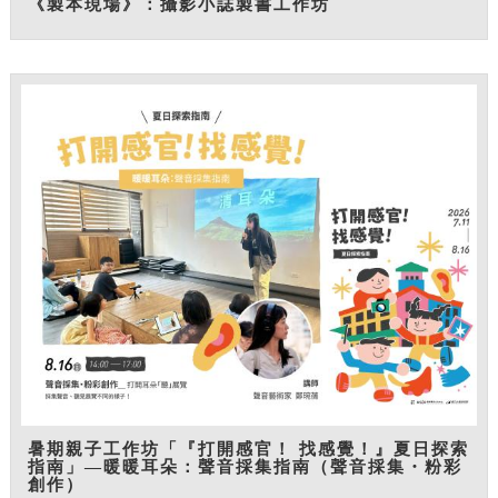
《製本現場》：攝影小誌製書工作坊
暑期親子工作坊「『打開感官！ 找感覺！』夏日探索
指南」—暖暖耳朵：聲音採集指南（聲音採集・粉彩
創作）