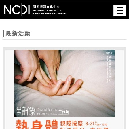
跳到主要內容
網站導覽
Togg
navig
網
站
最新活動
主
題