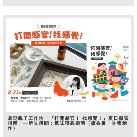
暑期親子工作坊「『打開感官！ 找感覺！』夏日探索
指南」—所見所聞：氣味聯想指南（擴香畫・香氛創
作）