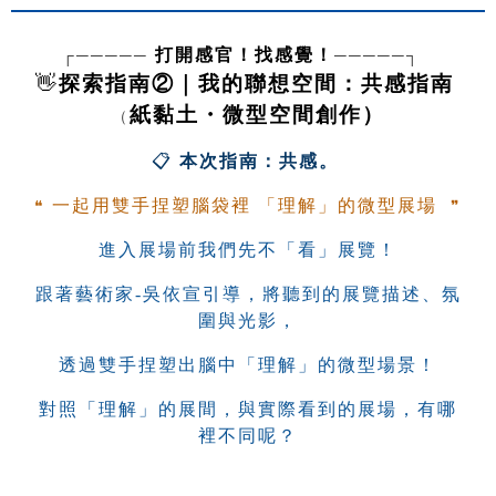
┌───── 
─────┐  
打開感官！找感覺！
👋
探索指南②｜我的聯想空間：共感指南 
紙黏土・微型空間創作）
（
📋 
本次指南：共感。 
❝ 
 ❞
一起用雙手捏塑腦袋裡 「理解」的微型展場 
進入展場前我們先不「看」展覽！
跟著藝術家-吳依宣引導，將聽到的展覽描述、氛
圍與光影，
透過雙手捏塑出腦中「理解」的微型場景！
對照「理解」的展間，與實際看到的展場，有哪
裡不同呢？