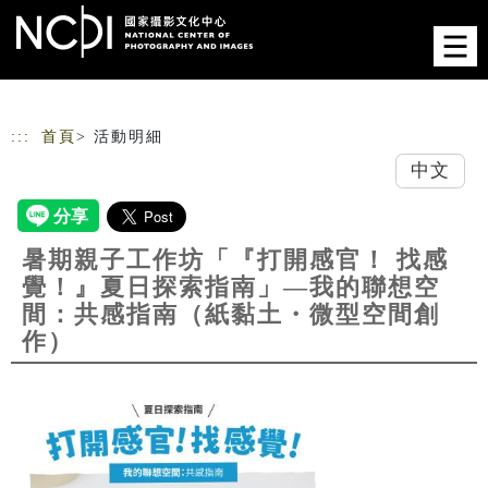
跳到主要內容
網站導覽
:::
首頁
> 活動明細
中文
暑期親子工作坊「『打開感官！ 找感
覺！』夏日探索指南」—我的聯想空
間：共感指南（紙黏土・微型空間創
作）