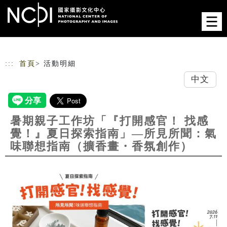
跳到主要內容
網站導覽
:::
首頁
> 活動明細
中文
暑期親子工作坊「『打開感官！ 找感
覺！』夏日探索指南」—所見所聞：氣
味聯想指南（擴香畫・香氛創作）