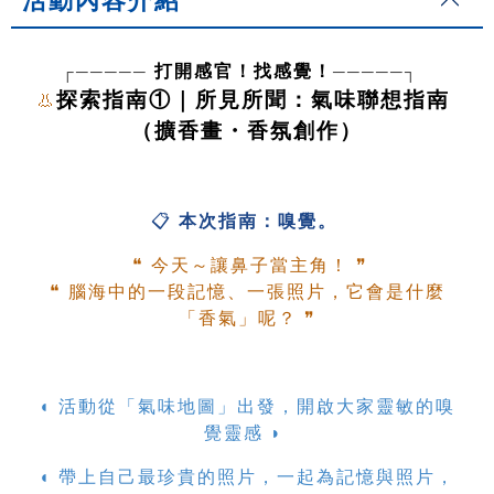
活動內容介紹
┌───── 
─────┐  
打開感官！找感覺！
探索指南①｜所見所聞：氣味聯想指南 
👃
（擴香畫・香氛創作）
📋 
本次指南：嗅覺。
 ❝ 
今天～讓鼻子當主角！
 ❞
❝ 
腦海中的一段記憶、一張照片，它會是什麼
「香氣」呢？
 ❞
◖ 活動從「氣味地圖」出發，開啟大家靈敏的嗅
覺靈感 ◗ 
◖ 帶上自己最珍貴的照片，一起為記憶與照片，