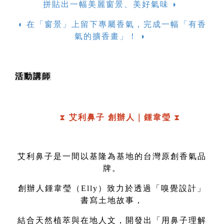
拼貼出一幅美麗窗景、美好氣味 ◗ 
◖ 在「窗景」上留下專屬香氣，完成一幅「有香
氣的擴香畫」！ ◗ 
活動講師
⧗ 
艾利鼻子 創辦人｜鍾韋瑩 
⧗
艾利鼻子是一間以基隆為基地的台灣原創香氣品
牌。
創辦人鍾韋瑩（Elly）致力於透過「嗅覺設計」
書寫土地故事，
結合天然植萃與在地人文，開發出「用鼻子理解