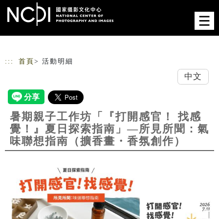
跳到主要內容
網站導覽
:::
首頁
> 活動明細
中文
暑期親子工作坊「『打開感官！ 找感
覺！』夏日探索指南」—所見所聞：氣
味聯想指南（擴香畫・香氛創作）