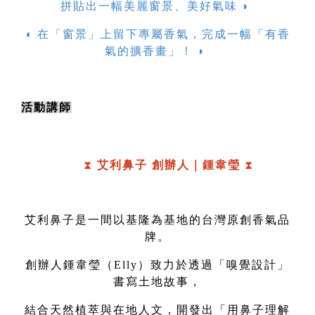
拼貼出一幅美麗窗景、美好氣味 ◗ 
◖ 在「窗景」上留下專屬香氣，完成一幅「有香
氣的擴香畫」！ ◗ 
活動講師
⧗ 
艾利鼻子 創辦人｜鍾韋瑩 
⧗
艾利鼻子是一間以基隆為基地的台灣原創香氣品
牌。
創辦人鍾韋瑩（Elly）致力於透過「嗅覺設計」
書寫土地故事，
結合天然植萃與在地人文，開發出「用鼻子理解