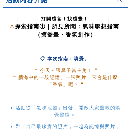
活動內容介紹
┌───── 
─────┐  
打開感官！找感覺！
探索指南①｜所見所聞：氣味聯想指南 
👃
（擴香畫・香氛創作）
📋 
本次指南：嗅覺。
 ❝ 
今天～讓鼻子當主角！
 ❞
❝ 
腦海中的一段記憶、一張照片，它會是什麼
「香氣」呢？
 ❞
◖ 活動從「氣味地圖」出發，開啟大家靈敏的嗅
覺靈感 ◗ 
◖ 帶上自己最珍貴的照片，一起為記憶與照片，