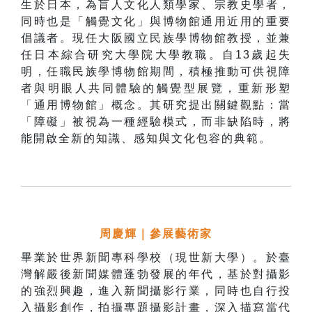
生於日本，為盲人文化人類學家、宗教史學者，
同時也是「觸覺文化」與博物館通用近用的重要
倡議者。現任大阪國立民族學博物館教授，並兼
任日本綜合研究大學院大學教職。自13歲起失
明，任職民族學博物館期間，積極推動可供視障
者與明眼人共同體驗的觸覺型展覽，重新形塑
「通用博物館」概念。
其研究
提出關鍵觀點：當
「障礙」被視為一種經驗模式，而非缺陷時，將
能開啟全新的知識、感知與文化包容的典範。
周慶輝
｜參展藝術家
畢業於世界新聞專科學校（現世新大學）。於臺
灣解嚴後新聞媒體蓬勃發展的年代，基於對攝影
的強烈興趣，進入新聞攝影行業，同時也自行投
入攝影創作，拍攝專題攝影計畫，深入描寫當代