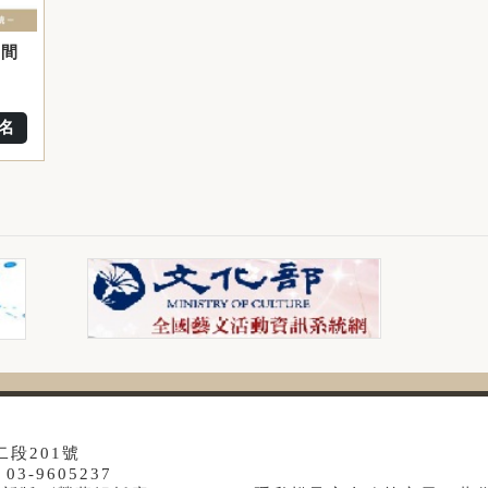
時間
名
二段201號
3-9605237