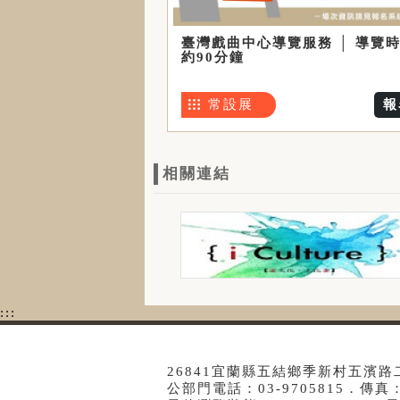
臺灣戲曲中心導覽服務 │ 導覽
約90分鐘
常設展
報
相關連結
:::
26841宜蘭縣五結鄉季新村五濱路
公部門電話：03-9705815．傳真：0