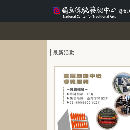
跳到主要內容
網站導覽
網
站
最新活動
主
題