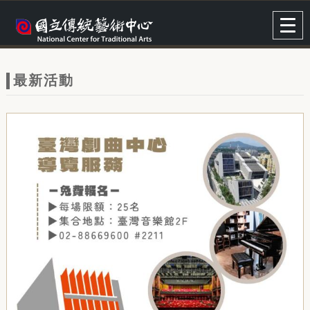
跳到主要內容
網站導覽
Togg
navig
網
站
最新活動
主
題