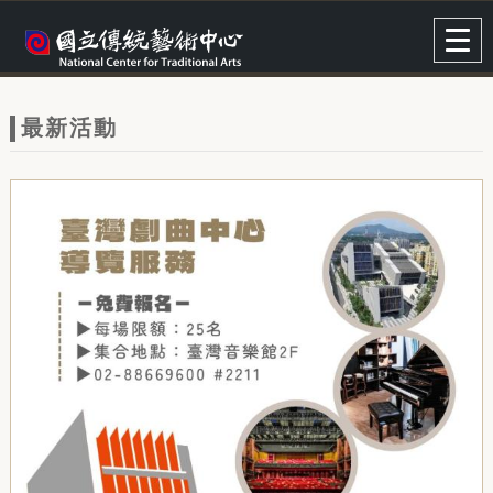
跳到主要內容
網站導覽
Togg
navig
網
站
最新活動
主
題