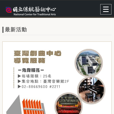
跳到主要內容
網站導覽
Togg
navig
網
站
最新活動
主
題