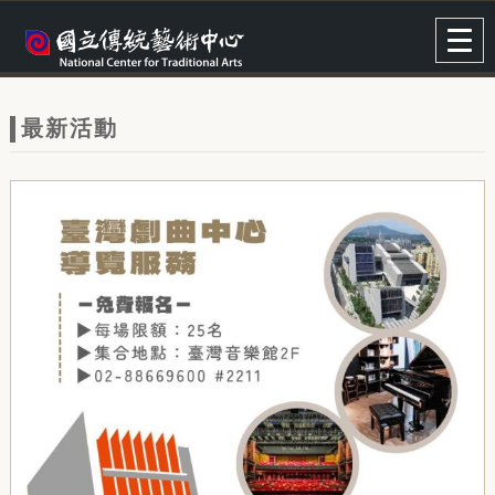
跳到主要內容
網站導覽
Togg
navig
網
站
最新活動
主
題