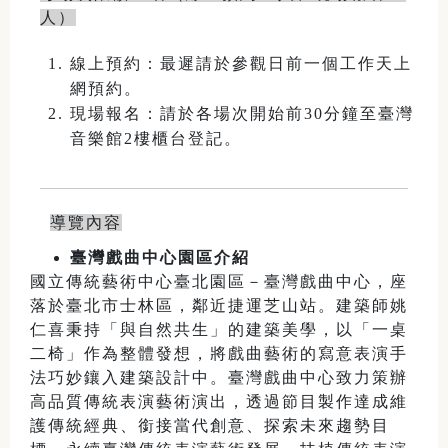
人）
線上預約：最遲請於參觀日前一個工作天上
網預約。
現場報名：請於各場次開始前30分鐘至臺灣
音樂館2樓櫃台登記。
導覽內容
臺灣戲曲中心園區介紹
國立傳統藝術中心臺北園區－臺灣戲曲中心，座
落於臺北市士林區，鄰近捷運芝山站。建築師姚
仁喜秉持「與自然共生」的建築美學，以「一桌
二椅」作為整體發想，將戲曲藝術的寫意表演手
法巧妙鑲入建築設計中。臺灣戲曲中心致力策辦
高品質傳統表演藝術演出，透過節目製作達成維
護傳統經典、銜接當代創意、探索未來趨勢目