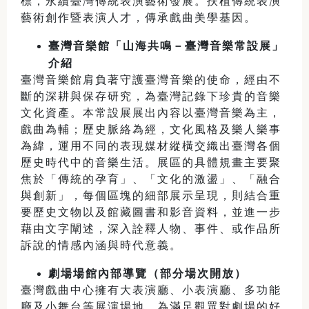
標，永續臺灣傳統表演藝術發展。扶植傳統表演
藝術創作暨表演人才，傳承戲曲美學基因。
臺灣音樂館「山海共鳴－臺灣音樂常設展」
介紹
臺灣音樂館肩負著守護臺灣音樂的使命，經由不
斷的深耕與保存研究，為臺灣記錄下珍貴的音樂
文化資產。本常設展展出內容以臺灣音樂為主，
戲曲為輔；歷史脈絡為經，文化風格及樂人樂事
為緯，運用不同的表現媒材縱橫交織出臺灣各個
歷史時代中的音樂生活。展區的具體規畫主要聚
焦於「傳統的孕育」、「文化的激盪」、「融合
與創新」，每個區塊的細部展示呈現，則結合重
要歷史文物以及館藏圖書和影音資料，並進一步
藉由文字闡述，深入詮釋人物、事件、或作品所
訴說的情感內涵與時代意義。
劇場場館內部導覽（部分場次開放）
臺灣戲曲中心擁有大表演廳、小表演廳、多功能
廳及小舞台等展演場地。為滿足觀眾對劇場的好