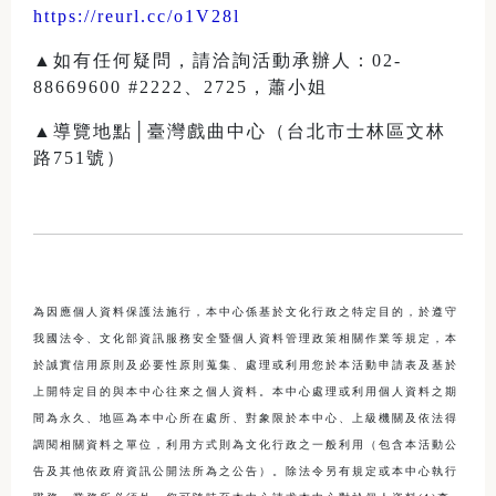
https://reurl.cc/o1V28l
▲如有任何疑問，請洽詢活動承辦人：02-
88669600 #2222、2725，蕭小姐
▲導覽地點│臺灣戲曲中心（台北市士林區文林
路751號）
為因應個人資料保護法施行，本中心係基於文化行政之特定目的，於遵守
我國法令、文化部資訊服務安全暨個人資料管理政策相關作業等規定，本
於誠實信用原則及必要性原則蒐集、處理或利用您於本活動申請表及基於
上開特定目的與本中心往來之個人資料。本中心處理或利用個人資料之期
間為永久、地區為本中心所在處所、對象限於本中心、上級機關及依法得
調閱相關資料之單位，利用方式則為文化行政之一般利用（包含本活動公
告及其他依政府資訊公開法所為之公告）。除法令另有規定或本中心執行