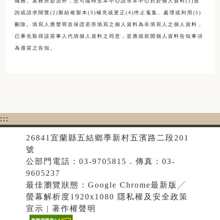
職務、業務所必須外，您可隨時至本中心請求本中心對於個人資料(1)查
詢或請求閱覽(2)製給複製本(3)補充或更正(4)停止蒐集、處理或利用(5)
刪除。填寫人應聲明並保證若所填寫之個人資料為非填寫人之個人資料，
已事先取得該當事人代填個人資料之同意，並應就前開個人資料告知事項
為適當之告知。
:::
26841宜蘭縣五結鄉季新村五濱路二段201
號
公部門電話：03-9705815．傳真：03-
9605237
最佳瀏覽狀態：Google Chrome最新版╱
螢幕解析度1920x1080 隱私權及安全政策
宣示 | 著作權聲明