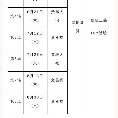
6
月21日
黃舉人
第4場
(六)
宅
傳統工藝
當期展
覽
DIY
體驗
7
月12日
第5場
廣孝堂
(六)
7
月26日
黃舉人
第6場
(
六
)
宅
8
月16日
第7場
文昌祠
(六)
8
月30日
第8場
廣孝堂
(六)