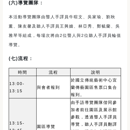
(
六)導覽團隊：
本活動導覽團隊由聾人手譯員牛暄文、吳家瑜、劉秋
薰、陳友馨及聽人手譯員王興嬙、林亞秀、鄭毓蘭、吳
雅琴等組成，每場次將由2位聾人與2位聽人手譯員輪值
導覽。
(
七)流程：
時間
流程
說明
於國立傳統藝術中心宜
13:00-
與會者報到
蘭傳藝園區售票口集合
13:15
報到。
由手語導覽團隊偕同參
加者前往園區及展示館
參觀，透過聾人手譯員
13:15-
導覽，聽人手譯員翻譯
園區導覽