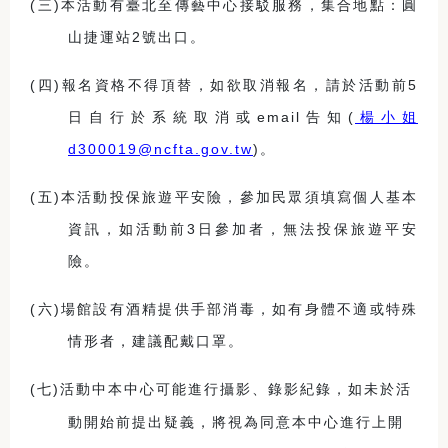
(
三)本活動有臺北至傳藝中心接駁服務，集合地點：圓
山捷運站2號出口
。
(
四)報名資格不得頂替，如欲取消報名，請於活動前5
日自行於系統取消或email告知(
楊小姐
d300019@ncfta.gov.tw
)
。
(
五)本活動投保旅遊平安險，參加民眾須填寫個人基本
資訊，如活動前3日參加者，無法投保旅遊平安
險。
(
六)場館設有酒精提供手部消毒，如有身體不適或特殊
情形者，建議配戴口罩。
(
七)活動中本中心可能進行攝影、錄影紀錄，如未於活
動開始前提出疑義，將視為同意本中心進行上開