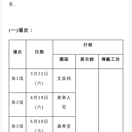
美。
(
一)場次：
行程
場次
日期
園區
展示館
傳藝工坊
3
月22日
第1場
文昌祠
(六)
4
月19日
黃舉人
第2場
(
六
)
宅
5
月10日
第3場
廣孝堂
(六)