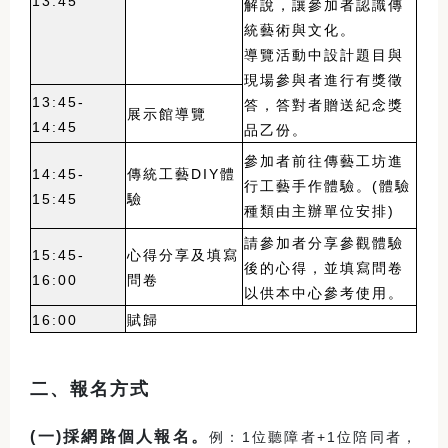
13:45
解說，讓參加者認識傳
統藝術與文化。
導覽活動中設計題目與
現場參與者進行有獎徵
13:45-
答，答對者贈送紀念獎
展示館導覽
14:45
品乙份。
參加者前往傳藝工坊進
14:45-
傳統工藝DIY體
行工藝手作體驗。(體驗
15:45
驗
種類由主辦單位安排)
請參加者分享參觀體驗
15:45-
心得分享及填寫
後的心得，並填寫問卷
16:00
問卷
以供本中心參考使用。
16:00
賦歸
二、報名方式
(
一)採網路個人報名。
例：1位聽障者+1位陪同者，