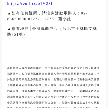
https://reurl.cc/o1V28l
▲如有任何疑問，請洽詢活動承辦人：02-
88669600 #2222、2725，蕭小姐
▲導覽地點│臺灣戲曲中心（台北市士林區文林
路751號）
為因應個人資料保護法施行，本中心係基於文化行政之特定目的，於遵守
我國法令、文化部資訊服務安全暨個人資料管理政策相關作業等規定，本
於誠實信用原則及必要性原則蒐集、處理或利用您於本活動申請表及基於
上開特定目的與本中心往來之個人資料。本中心處理或利用個人資料之期
間為永久、地區為本中心所在處所、對象限於本中心、上級機關及依法得
調閱相關資料之單位，利用方式則為文化行政之一般利用（包含本活動公
告及其他依政府資訊公開法所為之公告）。除法令另有規定或本中心執行