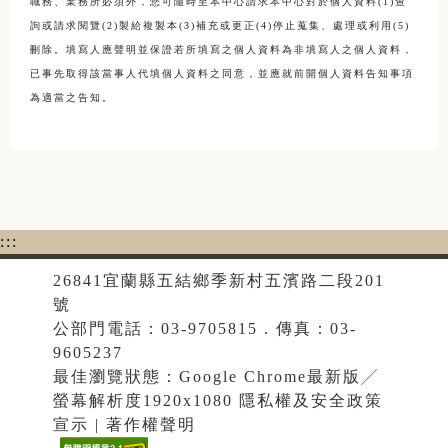
職務、業務所必須外，您可隨時至本中心請求本中心對於個人資料(1)查
詢或請求閱覽(2)製給複製本(3)補充或更正(4)停止蒐集、處理或利用(5)
刪除。填寫人應聲明並保證若所填寫之個人資料為非填寫人之個人資料，
已事先取得該當事人代填個人資料之同意，並應就前開個人資料告知事項
為適當之告知。
:::
26841宜蘭縣五結鄉季新村五濱路二段201
號
公部門電話：03-9705815．傳真：03-
9605237
最佳瀏覽狀態：Google Chrome最新版╱
螢幕解析度1920x1080 隱私權及安全政策
宣示 | 著作權聲明