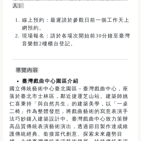
人）
線上預約：最遲請於參觀日前一個工作天上
網預約。
現場報名：請於各場次開始前30分鐘至臺灣
音樂館2樓櫃台登記。
導覽內容
臺灣戲曲中心園區介紹
國立傳統藝術中心臺北園區－臺灣戲曲中心，座
落於臺北市士林區，鄰近捷運芝山站。建築師姚
仁喜秉持「與自然共生」的建築美學，以「一桌
二椅」作為整體發想，將戲曲藝術的寫意表演手
法巧妙鑲入建築設計中。臺灣戲曲中心致力策辦
高品質傳統表演藝術演出，透過節目製作達成維
護傳統經典、銜接當代創意、探索未來趨勢目