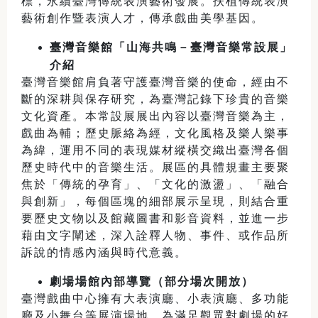
標，永續臺灣傳統表演藝術發展。扶植傳統表演
藝術創作暨表演人才，傳承戲曲美學基因。
臺灣音樂館「山海共鳴－臺灣音樂常設展」
介紹
臺灣音樂館肩負著守護臺灣音樂的使命，經由不
斷的深耕與保存研究，為臺灣記錄下珍貴的音樂
文化資產。本常設展展出內容以臺灣音樂為主，
戲曲為輔；歷史脈絡為經，文化風格及樂人樂事
為緯，運用不同的表現媒材縱橫交織出臺灣各個
歷史時代中的音樂生活。展區的具體規畫主要聚
焦於「傳統的孕育」、「文化的激盪」、「融合
與創新」，每個區塊的細部展示呈現，則結合重
要歷史文物以及館藏圖書和影音資料，並進一步
藉由文字闡述，深入詮釋人物、事件、或作品所
訴說的情感內涵與時代意義。
劇場場館內部導覽（部分場次開放）
臺灣戲曲中心擁有大表演廳、小表演廳、多功能
廳及小舞台等展演場地。為滿足觀眾對劇場的好