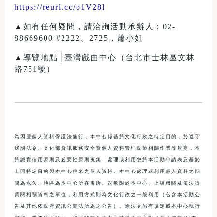
https://reurl.cc/o1V28l
▲如有任何疑問，請洽詢活動承辦人：02-
88669600 #2222、2725，蕭小姐
▲導覽地點│臺灣戲曲中心（台北市士林區文林
路751號）
為因應個人資料保護法施行，本中心係基於文化行政之特定目的，於遵守
我國法令、文化部資訊服務安全暨個人資料管理政策相關作業等規定，本
於誠實信用原則及必要性原則蒐集、處理或利用您於本活動申請表及基於
上開特定目的與本中心往來之個人資料。本中心處理或利用個人資料之期
間為永久、地區為本中心所在處所、對象限於本中心、上級機關及依法得
調閱相關資料之單位，利用方式則為文化行政之一般利用（包含本活動公
告及其他依政府資訊公開法所為之公告）。除法令另有規定或本中心執行