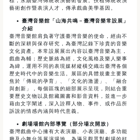
標，永續臺灣傳統表演藝術發展。扶植傳統表演
藝術創作暨表演人才，傳承戲曲美學基因。
臺灣音樂館「山海共鳴－臺灣音樂常設展」
介紹
臺灣音樂館肩負著守護臺灣音樂的使命，經由不
斷的深耕與保存研究，為臺灣記錄下珍貴的音樂
文化資產。本常設展展出內容以臺灣音樂為主，
戲曲為輔；歷史脈絡為經，文化風格及樂人樂事
為緯，運用不同的表現媒材縱橫交織出臺灣各個
歷史時代中的音樂生活。展區的具體規畫主要聚
焦於「傳統的孕育」、「文化的激盪」、「融合
與創新」，每個區塊的細部展示呈現，則結合重
要歷史文物以及館藏圖書和影音資料，並進一步
藉由文字闡述，深入詮釋人物、事件、或作品所
訴說的情感內涵與時代意義。
劇場場館內部導覽（部分場次開放）
臺灣戲曲中心擁有大表演廳、小表演廳、多功能
廳及小舞台等展演場地。為滿足觀眾對劇場的好