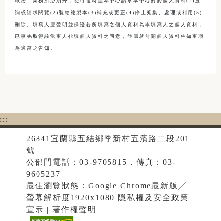
職務、業務所必須外，您可隨時至本中心請求本中心對於個人資料(1)查
詢或請求閱覽(2)製給複製本(3)補充或更正(4)停止蒐集、處理或利用(5)
刪除。填寫人應聲明並保證若所填寫之個人資料為非填寫人之個人資料，
已事先取得該當事人代填個人資料之同意，並應就前開個人資料告知事項
為適當之告知。
:::
26841宜蘭縣五結鄉季新村五濱路二段201
號
公部門電話：03-9705815．傳真：03-
9605237
最佳瀏覽狀態：Google Chrome最新版╱
螢幕解析度1920x1080 隱私權及安全政策
宣示 | 著作權聲明