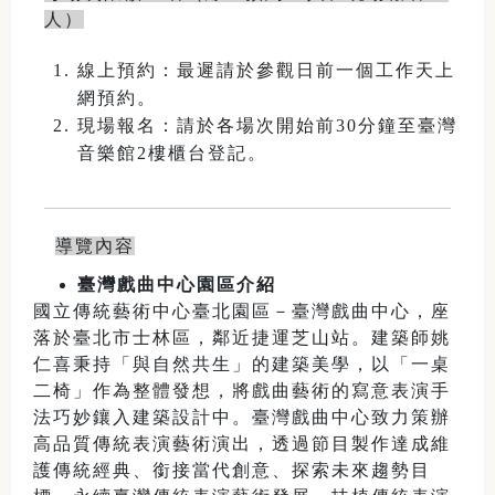
人）
線上預約：最遲請於參觀日前一個工作天上
網預約。
現場報名：請於各場次開始前30分鐘至臺灣
音樂館2樓櫃台登記。
導覽內容
臺灣戲曲中心園區介紹
國立傳統藝術中心臺北園區－臺灣戲曲中心，座
落於臺北市士林區，鄰近捷運芝山站。建築師姚
仁喜秉持「與自然共生」的建築美學，以「一桌
二椅」作為整體發想，將戲曲藝術的寫意表演手
法巧妙鑲入建築設計中。臺灣戲曲中心致力策辦
高品質傳統表演藝術演出，透過節目製作達成維
護傳統經典、銜接當代創意、探索未來趨勢目