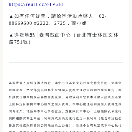
https://reurl.cc/o1V28l
▲如有任何疑問，請洽詢活動承辦人：02-
88669600 #2222、2725，蕭小姐
▲導覽地點│臺灣戲曲中心（台北市士林區文林
路751號）
為因應個人資料保護法施行，本中心係基於文化行政之特定目的，於遵守
我國法令、文化部資訊服務安全暨個人資料管理政策相關作業等規定，本
於誠實信用原則及必要性原則蒐集、處理或利用您於本活動申請表及基於
上開特定目的與本中心往來之個人資料。本中心處理或利用個人資料之期
間為永久、地區為本中心所在處所、對象限於本中心、上級機關及依法得
調閱相關資料之單位，利用方式則為文化行政之一般利用（包含本活動公
告及其他依政府資訊公開法所為之公告）。除法令另有規定或本中心執行