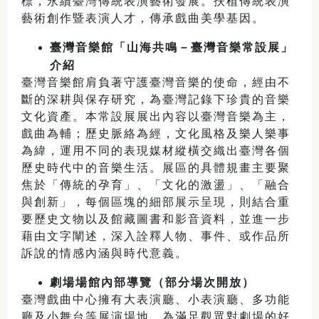
標，永續臺灣傳統表演藝術發展。扶植傳統表演
藝術創作暨表演人才，傳承戲曲美學基因。
臺灣音樂館「山海共鳴－臺灣音樂常設展」
介紹
臺灣音樂館肩負著守護臺灣音樂的使命，經由不
斷的深耕與保存研究，為臺灣記錄下珍貴的音樂
文化資產。本常設展展出內容以臺灣音樂為主，
戲曲為輔；歷史脈絡為經，文化風格及樂人樂事
為緯，運用不同的表現媒材縱橫交織出臺灣各個
歷史時代中的音樂生活。展區的具體規畫主要聚
焦於「傳統的孕育」、「文化的激盪」、「融合
與創新」，每個區塊的細部展示呈現，則結合重
要歷史文物以及館藏圖書和影音資料，並進一步
藉由文字闡述，深入詮釋人物、事件、或作品所
訴說的情感內涵與時代意義。
劇場場館內部導覽（部分場次開放）
臺灣戲曲中心擁有大表演廳、小表演廳、多功能
廳及小舞台等展演場地。為滿足觀眾對劇場的好