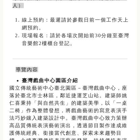
人）
線上預約：最遲請於參觀日前一個工作天上
網預約。
現場報名：請於各場次開始前30分鐘至臺灣
音樂館2樓櫃台登記。
導覽內容
臺灣戲曲中心園區介紹
國立傳統藝術中心臺北園區－臺灣戲曲中心，座
落於臺北市士林區，鄰近捷運芝山站。建築師姚
仁喜秉持「與自然共生」的建築美學，以「一桌
二椅」作為整體發想，將戲曲藝術的寫意表演手
法巧妙鑲入建築設計中。臺灣戲曲中心致力策辦
高品質傳統表演藝術演出，透過節目製作達成維
護傳統經典、銜接當代創意、探索未來趨勢目