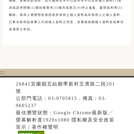
職務、業務所必須外，您可隨時至本中心請求本中心對於個人資料(1)查
詢或請求閱覽(2)製給複製本(3)補充或更正(4)停止蒐集、處理或利用(5)
刪除。填寫人應聲明並保證若所填寫之個人資料為非填寫人之個人資料，
已事先取得該當事人代填個人資料之同意，並應就前開個人資料告知事項
為適當之告知。
:::
26841宜蘭縣五結鄉季新村五濱路二段201
號
公部門電話：03-9705815．傳真：03-
9605237
最佳瀏覽狀態：Google Chrome最新版╱
螢幕解析度1920x1080 隱私權及安全政策
宣示 | 著作權聲明