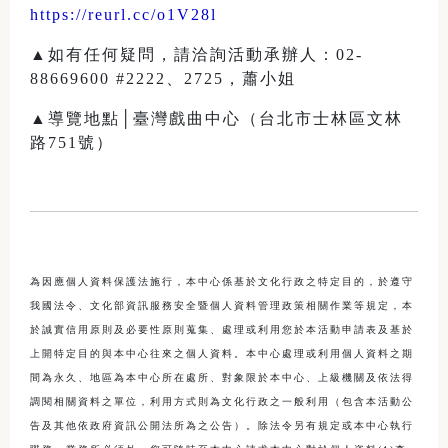
https://reurl.cc/o1V28l
▲如有任何疑問，請洽詢活動承辦人：02-
88669600 #2222、2725，蕭小姐
▲導覽地點│臺灣戲曲中心（台北市士林區文林
路751號）
為因應個人資料保護法施行，本中心係基於文化行政之特定目的，於遵守
我國法令、文化部資訊服務安全暨個人資料管理政策相關作業等規定，本
於誠實信用原則及必要性原則蒐集、處理或利用您於本活動申請表及基於
上開特定目的與本中心往來之個人資料。本中心處理或利用個人資料之期
間為永久、地區為本中心所在處所、對象限於本中心、上級機關及依法得
調閱相關資料之單位，利用方式則為文化行政之一般利用（包含本活動公
告及其他依政府資訊公開法所為之公告）。除法令另有規定或本中心執行