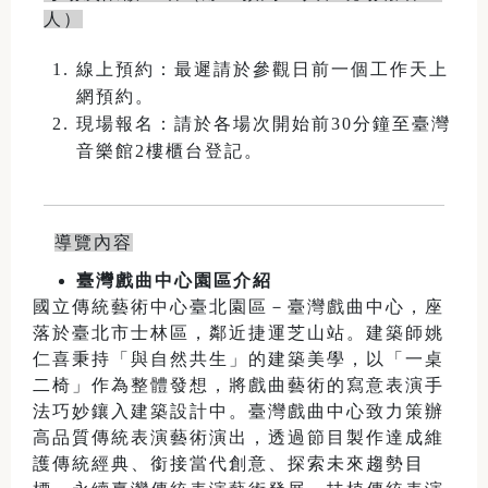
人）
線上預約：最遲請於參觀日前一個工作天上
網預約。
現場報名：請於各場次開始前30分鐘至臺灣
音樂館2樓櫃台登記。
導覽內容
臺灣戲曲中心園區介紹
國立傳統藝術中心臺北園區－臺灣戲曲中心，座
落於臺北市士林區，鄰近捷運芝山站。建築師姚
仁喜秉持「與自然共生」的建築美學，以「一桌
二椅」作為整體發想，將戲曲藝術的寫意表演手
法巧妙鑲入建築設計中。臺灣戲曲中心致力策辦
高品質傳統表演藝術演出，透過節目製作達成維
護傳統經典、銜接當代創意、探索未來趨勢目