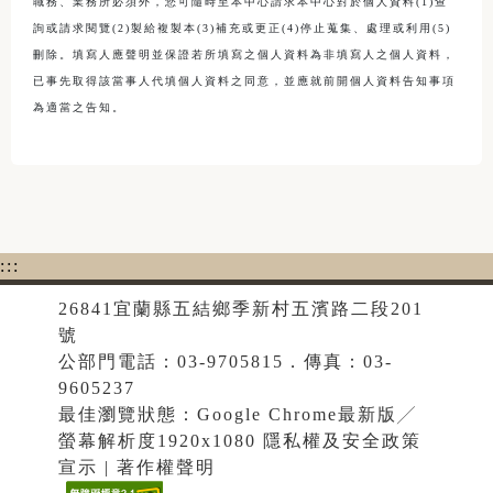
職務、業務所必須外，您可隨時至本中心請求本中心對於個人資料(1)查
詢或請求閱覽(2)製給複製本(3)補充或更正(4)停止蒐集、處理或利用(5)
刪除。填寫人應聲明並保證若所填寫之個人資料為非填寫人之個人資料，
已事先取得該當事人代填個人資料之同意，並應就前開個人資料告知事項
為適當之告知。
:::
26841宜蘭縣五結鄉季新村五濱路二段201
號
公部門電話：03-9705815．傳真：03-
9605237
最佳瀏覽狀態：Google Chrome最新版╱
螢幕解析度1920x1080 隱私權及安全政策
宣示 | 著作權聲明