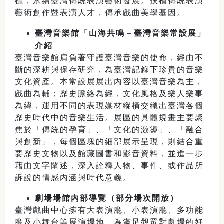
標，永續臺灣傳統表演藝術發展。扶植傳統表演
藝術創作暨表演人才，傳承戲曲美學基因。
臺灣音樂館「山海共鳴－臺灣音樂常設展」
介紹
臺灣音樂館肩負著守護臺灣音樂的使命，經由不
斷的深耕與保存研究，為臺灣記錄下珍貴的音樂
文化資產。本常設展展出內容以臺灣音樂為主，
戲曲為輔；歷史脈絡為經，文化風格及樂人樂事
為緯，運用不同的表現媒材縱橫交織出臺灣各個
歷史時代中的音樂生活。展區的具體規畫主要聚
焦於「傳統的孕育」、「文化的激盪」、「融合
與創新」，每個區塊的細部展示呈現，則結合重
要歷史文物以及館藏圖書和影音資料，並進一步
藉由文字闡述，深入詮釋人物、事件、或作品所
訴說的情感內涵與時代意義。
劇場場館內部導覽（部分場次開放）
臺灣戲曲中心擁有大表演廳、小表演廳、多功能
廳及小舞台等展演場地。為滿足觀眾對劇場的好