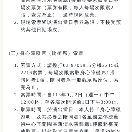
蘭園區蔣渭水演藝廳1樓服務臺索取當日各
場次票券（票券有限，每人每場次限索2
張，索完為止），逾時視同放棄。
現場索票皆以演出當日票券為限，不接受預
約其他日期場次。
(三) 身心障礙席（輪椅席）索票
索票方式：請撥打03-9705815分機2215或
2216索票，每場次限索取身心障礙席1張、
陪同者1張，陪同者為一般觀眾席座位，索
完為止。
索票時間：自113年9月2日（週一）中午
12:00起，至各場次開演前1日下午3:00止。
取票時間：於演出當日，本人持「身心障礙
證明」及其必要之陪同者1名至國立傳統藝
術中心宜蘭園區蔣渭水演藝廳1樓服務臺完
成取票，以領取當日票券為限；最遲須於各