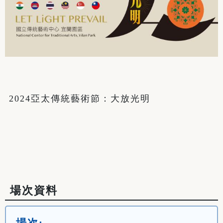
2024亞太傳統藝術節：大放光明                                                                                                                                                                                                                                                                                                                                                                   

場次資料
場次: