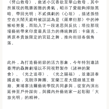
《劈山救母》，敘述小沉香欲至華山救母，其中
所展現的戰勝困難的勇氣，昭示了愛能夠掃除黑
暗、帶回光明；不貳偶劇的《心垣》，描述孫悟
空在大鬧天庭時被誤認為是《羅摩衍那》中的神
猴哈努曼，而陷入了一段迷思與反抗；塔拉那現
場藝術帶來印度最具活力的傳統舞蹈：卡薩克，
將原本貴族限定的宮廷之舞，推向街頭各個角
落。
此外，為打造藝術節的活力形象，今年特別邀請
臺灣的驫舞劇場以不同視野製作《諸神的聚
會》、《光之追尋》、《光之賜福》，並邀請泰
國皮歇．克朗淳舞團、宜蘭三星大隱鍾馗王爺
廟、柬埔寨法爾藝術學院共同參與，從室內演出
延伸至戶外踩街，與國內外藝術家一起彰顯「大
放光明」的精神。