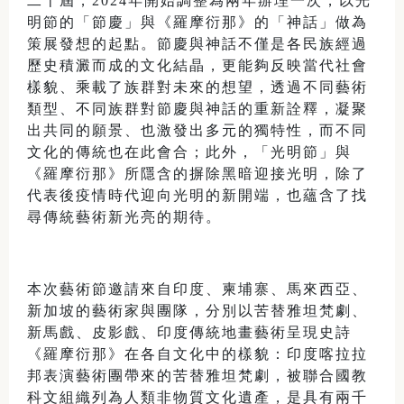
二十屆，2024年開始調整為兩年辦理一次，以光
明節的「節慶」與《羅摩衍那》的「神話」做為
策展發想的起點。節慶與神話不僅是各民族經過
歷史積澱而成的文化結晶，更能夠反映當代社會
樣貌、乘載了族群對未來的想望，透過不同藝術
類型、不同族群對節慶與神話的重新詮釋，凝聚
出共同的願景、也激發出多元的獨特性，而不同
文化的傳統也在此會合；此外，「光明節」與
《羅摩衍那》所隱含的摒除黑暗迎接光明，除了
代表後疫情時代迎向光明的新開端，也蘊含了找
尋傳統藝術新光亮的期待。
本次藝術節邀請來自印度、柬埔寨、馬來西亞、
新加坡的藝術家與團隊，分別以苦替雅坦梵劇、
新馬戲、皮影戲、印度傳統地畫藝術呈現史詩
《羅摩衍那》在各自文化中的樣貌：印度喀拉拉
邦表演藝術團帶來的苦替雅坦梵劇，被聯合國教
科文組織列為人類非物質文化遺產，是具有兩千