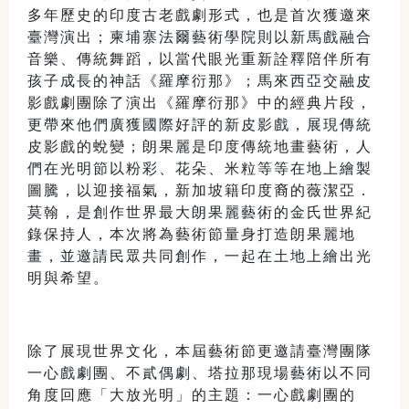
多年歷史的印度古老戲劇形式，也是首次獲邀來
臺灣演出；柬埔寨法爾藝術學院則以新馬戲融合
音樂、傳統舞蹈，以當代眼光重新詮釋陪伴所有
孩子成長的神話《羅摩衍那》；馬來西亞交融皮
影戲劇團除了演出《羅摩衍那》中的經典片段，
更帶來他們廣獲國際好評的新皮影戲，展現傳統
皮影戲的蛻變；朗果麗是印度傳統地畫藝術，人
們在光明節以粉彩、花朵、米粒等等在地上繪製
圖騰，以迎接福氣，新加坡籍印度裔的薇潔亞．
莫翰，是創作世界最大朗果麗藝術的金氏世界紀
錄保持人，本次將為藝術節量身打造朗果麗地
畫，並邀請民眾共同創作，一起在土地上繪出光
明與希望。
除了展現世界文化，本屆藝術節更邀請臺灣團隊
一心戲劇團、不貳偶劇、塔拉那現場藝術以不同
角度回應「大放光明」的主題：一心戲劇團的