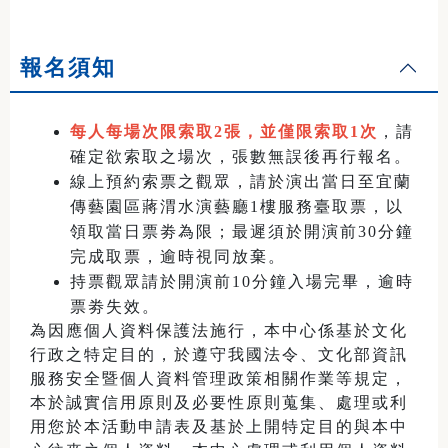
報名須知
每人每場次限索取2張，並僅限索取1次
，請
確定欲索取之場次，張數無誤後再行報名。
線上預約索票之觀眾，請於演出當日至宜蘭
傳藝園區蔣渭水演藝廳1樓服務臺取票，以
領取當日票劵為限；最遲須於開演前30分鐘
完成取票，逾時視同放棄。
持票觀眾請於開演前10分鐘入場完畢，逾時
票劵失效。
為因應個人資料保護法施行，本中心係基於文化
行政之特定目的，於遵守我國法令、文化部資訊
服務安全暨個人資料管理政策相關作業等規定，
本於誠實信用原則及必要性原則蒐集、處理或利
用您於本活動申請表及基於上開特定目的與本中