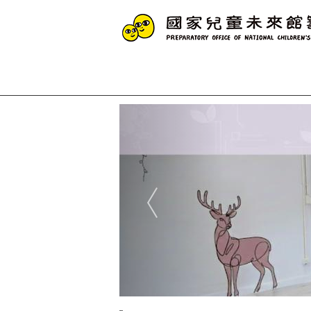
跳到主要內容
網站導覽
網
站
Previous
主
題