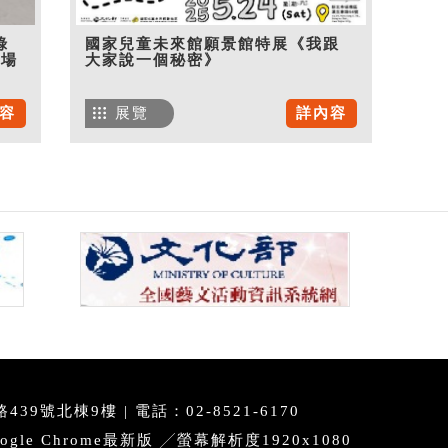
綠
國家兒童未來館願景館特展《我跟
現場
大家說一個秘密》
容
展覽
詳內容
39號北棟9樓 | 電話：02-8521-6170
e Chrome最新版 ╱螢幕解析度1920x1080