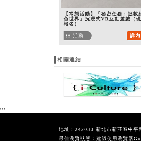
【常態活動】「秘密任務：拯救
色世界」沉浸式VR互動遊戲（
報名）
活動
詳內
相關連結
:::
地址：242030-新北市新莊區中平路4
最佳瀏覽狀態：建議使用瀏覽器Googl