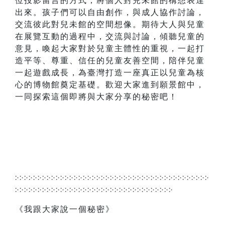
位投影留言的方式，將個人對兒未館的構想表達
出來。孩子們可以自由創作，與成人協作討論，
交流彼此對兒未館的空間想像。期待大人與兒童
在展覽互動的過程中，交流與討論，傾聽兒童的
意見，喚起大家對於兒童主體性的重視，一起打
造平等、尊重、信任的兒童友善空間，陪伴兒童
一起遊戲成長，為臺灣打造一座真正以兒童為核
心的博物館奠定基礎。歡迎大家進到願景館中，
一同探索這個即將與大家分享的秘密吧！
჻჻჻჻჻჻჻჻჻჻჻჻჻჻჻჻჻჻჻჻჻჻჻჻჻჻჻჻჻჻჻჻჻჻჻჻჻჻჻჻჻჻჻
჻჻჻჻჻჻჻჻჻჻჻჻჻჻჻჻჻჻჻჻჻჻჻჻჻჻჻჻჻჻჻჻჻჻჻
《我跟大家說一個秘密》