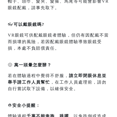
帽子、頭巾、髮夾、髮箍、馬尾等可能會影響VR
眼鏡配戴，請事先取下。
👓
可以戴眼鏡嗎?
VR眼鏡可供配戴眼鏡者體驗，但仍有因配戴不當
而損壞的風險，若因配戴眼鏡體驗導致眼鏡受
損，本處不負賠償責任。
🤢
萬一頭暈怎麼辦？
若在體驗過程中覺得不舒服，
請立即閉眼休息並
舉手請工作人員幫忙
，在工作人員處理前，請勿
自行嘗試取下設備，以確保安全。
⛑️
安全小提醒：
體驗過程
千萬不能奔跑、跳躍
，以免跌倒或造成