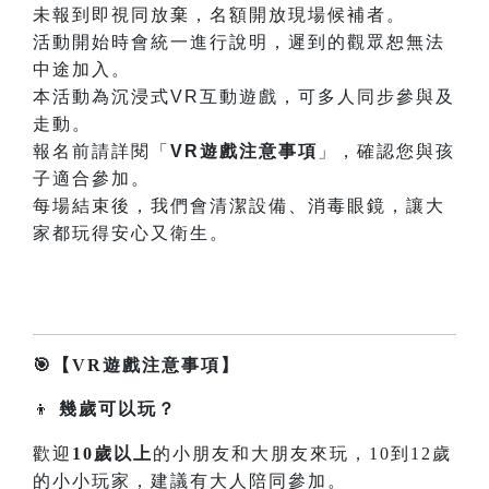
未報到即視同放棄，名額開放現場候補者。
活動開始時會統一進行說明，遲到的觀眾恕無法
中途加入。
本活動為沉浸式VR互動遊戲，可多人同步參與及
走動。
報名前請詳閱「
VR
遊戲注意事項
」，確認您與孩
子適合參加。
每場結束後，我們會清潔設備、消毒眼鏡，讓大
家都玩得安心又衛生。
🎯
【VR
遊戲注意事項】
👦
幾歲可以玩？
歡迎
10
歲以上
的小朋友和大朋友來玩，10到12歲
的小小玩家，建議有大人陪同參加。