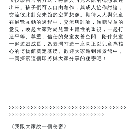
位投影留言的方式，將個人對兒未館的構想表達
出來。孩子們可以自由創作，與成人協作討論，
交流彼此對兒未館的空間想像。期待大人與兒童
在展覽互動的過程中，交流與討論，傾聽兒童的
意見，喚起大家對於兒童主體性的重視，一起打
造平等、尊重、信任的兒童友善空間，陪伴兒童
一起遊戲成長，為臺灣打造一座真正以兒童為核
心的博物館奠定基礎。歡迎大家進到願景館中，
一同探索這個即將與大家分享的秘密吧！
჻჻჻჻჻჻჻჻჻჻჻჻჻჻჻჻჻჻჻჻჻჻჻჻჻჻჻჻჻჻჻჻჻჻჻჻჻჻჻჻჻჻჻
჻჻჻჻჻჻჻჻჻჻჻჻჻჻჻჻჻჻჻჻჻჻჻჻჻჻჻჻჻჻჻჻჻჻჻
《我跟大家說一個秘密》