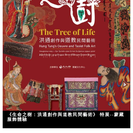
《生命之樹：洪通創作與道教民間藝術》 特展--蒙藏
服飾體驗