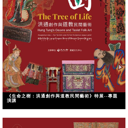
《生命之樹：洪通創作與道教民間藝術》特展--專題
演講