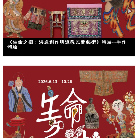
《生命之樹：洪通創作與道教民間藝術》特展--手作
體驗