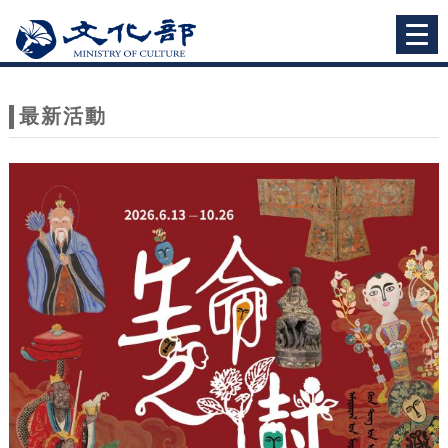
跳到主要內容
網站導覽
Togg
navi
網
站
最新活動
主
題