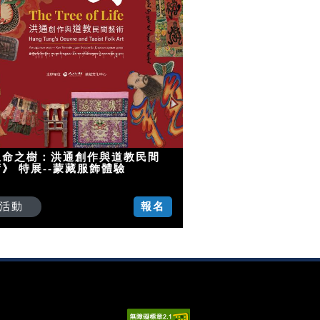
生命之樹：洪通創作與道教民間
》 特展--蒙藏服飾體驗
活動
報名