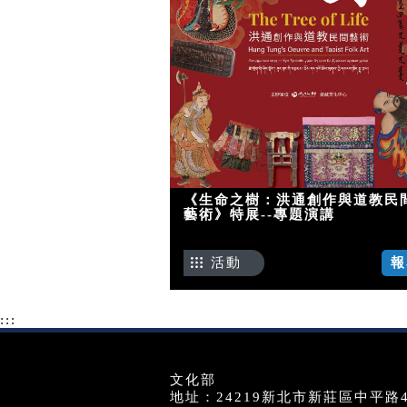
《生命之樹：洪通創作與道教民
藝術》特展--專題演講
活動
報
:::
文化部
地址：24219新北市新莊區中平路439號