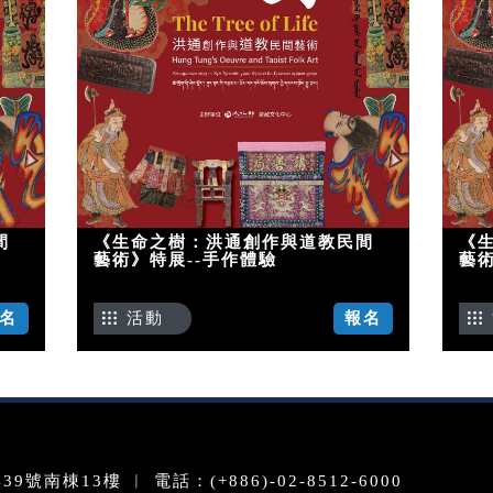
間
《生命之樹：洪通創作與道教民間
《
藝術》特展--手作體驗
藝術
名
活動
報名
南棟13樓 ︱ 電話：(+886)-02-8512-6000