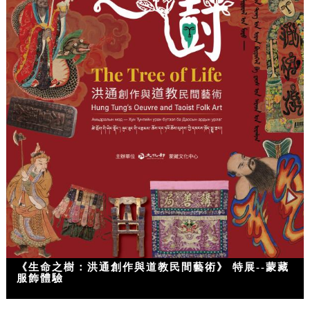
《生命之樹：洪通創作與道教民間藝術》 特展--蒙藏
服飾體驗