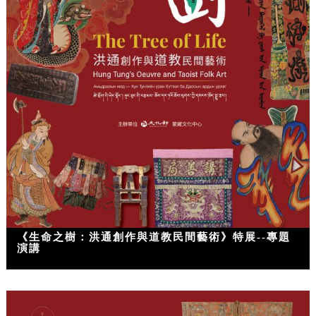
《生命之樹：洪通創作與道教民間藝術》特展--專題
演講