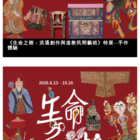
《生命之樹：洪通創作與道教民間藝術》特展--手作
體驗