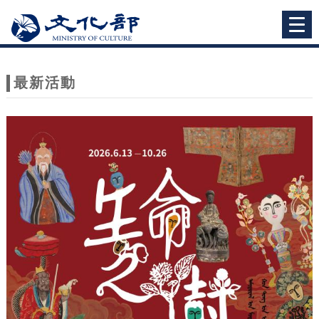
跳到主要內容
網站導覽
Togg
navi
網
站
最新活動
主
題