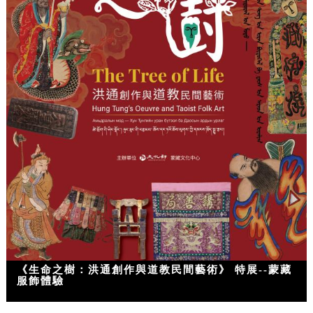
《生命之樹：洪通創作與道教民間藝術》 特展--蒙藏
服飾體驗