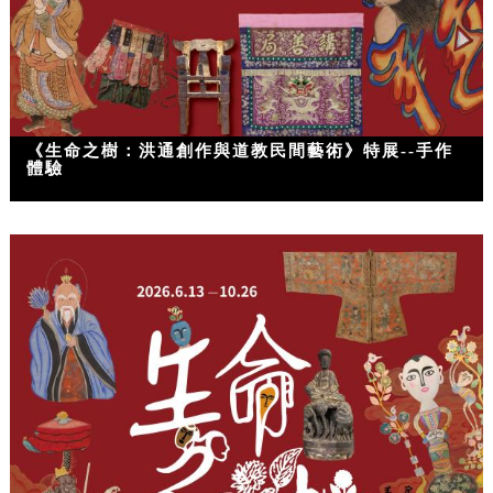
《生命之樹：洪通創作與道教民間藝術》特展--手作
體驗