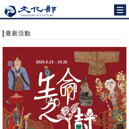
跳到主要內容
網站導覽
Togg
navi
網
站
最新活動
主
題