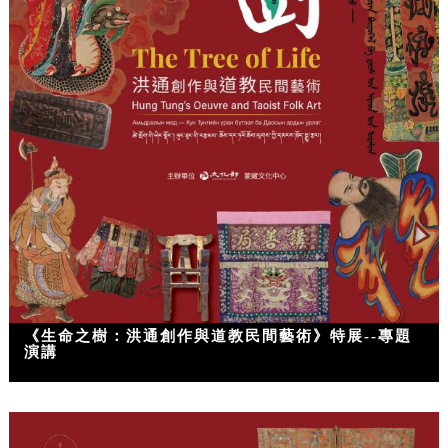
《生命之樹：洪通創作與道教民間藝術》特展--專題
演講