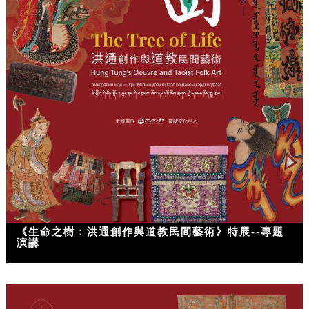
《生命之樹：洪通創作與道教民間藝術》特展--專題
演講