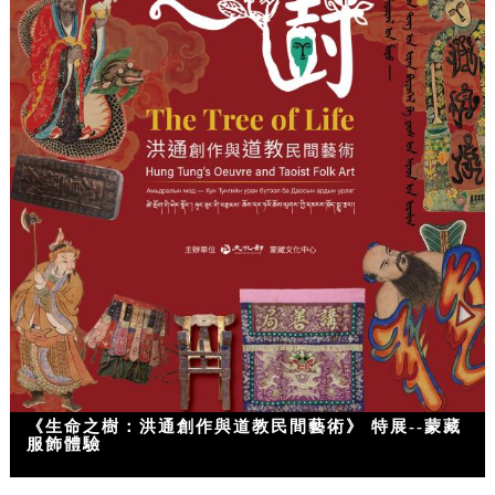
《生命之樹：洪通創作與道教民間藝術》 特展--蒙藏
服飾體驗