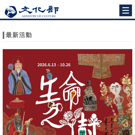
跳到主要內容
網站導覽
Togg
navi
網
站
最新活動
主
題