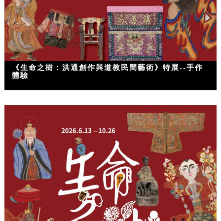
《生命之樹：洪通創作與道教民間藝術》特展--手作
體驗