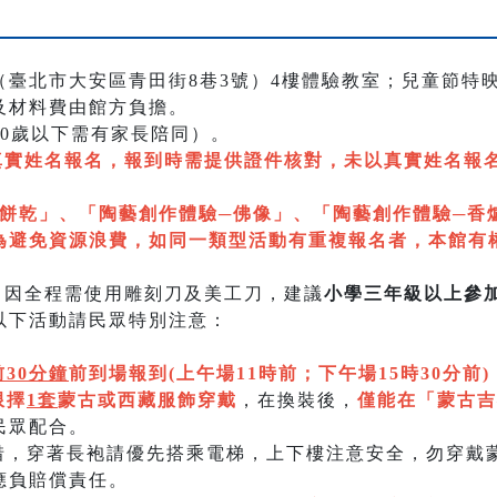
臺北市大安區青田街8巷3號）4樓體驗教室；兒童節特
及材料費由館方負擔。
0歲以下需有家長陪同）。
真實姓名報名，報到時需提供證件核對，未以真實姓名報
餅乾」、「陶藝創作體驗─佛像」、「陶藝創作體驗─香
為避免資源浪費，如同一類型活動有重複報名者，本館有
」因全程需使用雕刻刀及美工刀，建議
小學三年級以上參
以下活動請民眾特別注意：
30分鐘
前到場報到(上午場11時前；下午場15時30分前)
限擇
1套
蒙古或西藏服飾穿戴
，在換裝後，
僅能在「蒙古吉
民眾配合。
愛惜，穿著長袍請優先搭乘電梯，上下樓注意安全，勿穿戴
應負賠償責任。