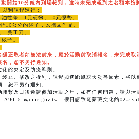
活動
開始10分鐘
內到場報到，逾時未完成報到之名額本館
，以利課程進行：
油性筆、1元硬幣、10元硬幣。
4*16公分的袋子，以攜回作品。
尺、美工刀。
、毯子。
。
名獲正取者如無法前來，應於活動前取消報名，未完成取
報名，恕不另行通知。
文化館規定及防疫準則。
、終止、修改之權利，課程如遇颱風或天災等因素，將以
消，恕不另行通知。
動聯繫及日後邀請參加活動之用，如有任何問題，請與活動
：A90161@moc.gov.tw，假日請致電蒙藏文化館02-235