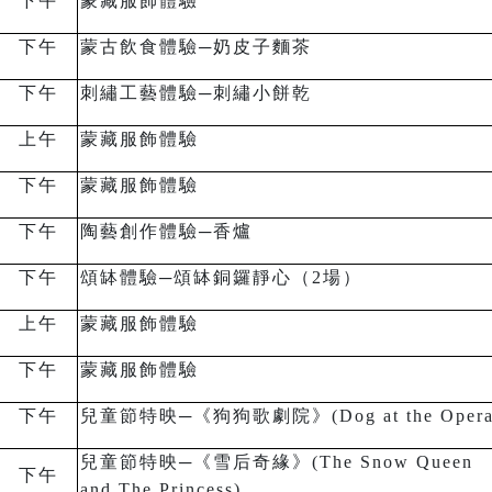
下午
蒙藏服飾體驗
下午
蒙古飲食體驗─奶皮子麵茶
下午
刺繡工藝體驗─刺繡小餅乾
上午
蒙藏服飾體驗
下午
蒙藏服飾體驗
下午
陶藝創作體驗
─
香爐
下午
頌缽體驗─頌缽銅鑼靜心（2場）
上午
蒙藏服飾體驗
下午
蒙藏服飾體驗
下午
兒童節特映
─
《狗狗歌劇院》(Dog at the Opera
兒童節特映
─
《雪后奇緣》(The Snow Queen
下午
and The Princess)