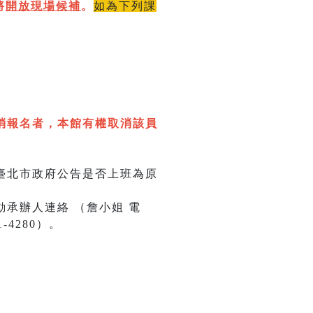
將
開放現場候補
。
如為下列課
消報名者，本館有權取消該員
臺北市政府公告是否上班為原
承辦人連絡 （詹小姐 電
1-4280）。