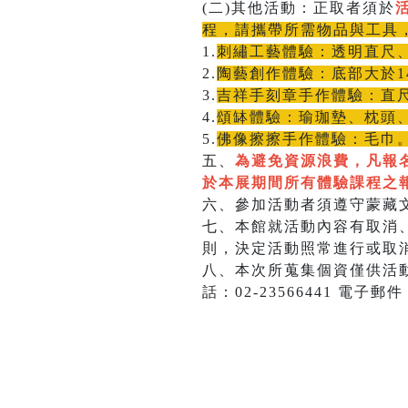
(二)其他活動：正取者須於
程，請攜帶所需物品與工具
1.
刺繡工藝體驗：透明直尺、
2.
陶藝創作體驗：底部大於1
3.
吉祥手刻章手作體驗：直
4.
頌缽體驗：瑜珈墊、枕頭
5.
佛像擦擦手作體驗：毛巾
五、
為避免資源浪費，凡報
於本展期間所有體驗課程之
六、參加活動者須遵守蒙藏
七、本館就活動內容有取消
則，決定活動照常進行或取
八、本次所蒐集個資僅供活
話：02-23566441 電子郵件