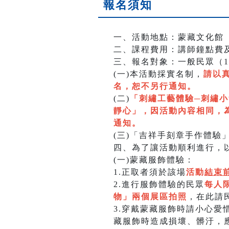
報名須知
一、活動地點：蒙藏文化館（
二、課程費用：講師鐘點費
三、報名對象：一般民眾（1
(一)本活動採實名制，
請以
名，恕不另行通知。
(二)
「刺繡工藝體驗─刺繡小
靜心
」，因活動內容相同，
通知。
(三)「吉祥手刻章手作體驗
四、為了讓活動順利進行，
(一)蒙藏服飾體驗：
1.正取者須於該場
活動
結束前
2.進行服飾體驗的民眾
每人
物」兩個展區拍照
，在此請
3.穿戴蒙藏服飾時請小心
藏服飾時造成損壞、髒汙，