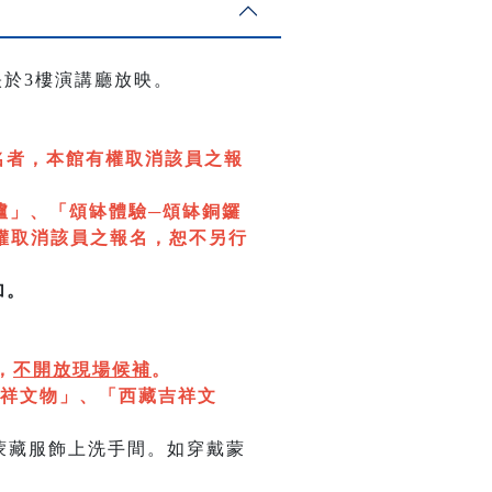
映於3樓演講廳放映。
名者，本館有權取消該員之報
爐」、「頌缽體驗─頌缽銅鑼
權取消該員之報名，恕不另行
加。
，
不開放現場候補
。
祥文物」、「西藏吉祥文
蒙藏服飾上洗手間。如穿戴蒙