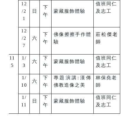
12
值班同仁
下
/2
日
蒙藏服飾體驗
及志工
午
1
12
下
佛像擦擦手作體
莊松傑老
/2
六
午
驗
師
7
11
1/
下
值班同仁
六
蒙藏服飾體驗
5
3
午
及志工
1/
下
專題演講:漢傳
林保堯老
六
10
午
佛教造像之美
師
1/
下
值班同仁
日
蒙藏服飾體驗
11
午
及志工