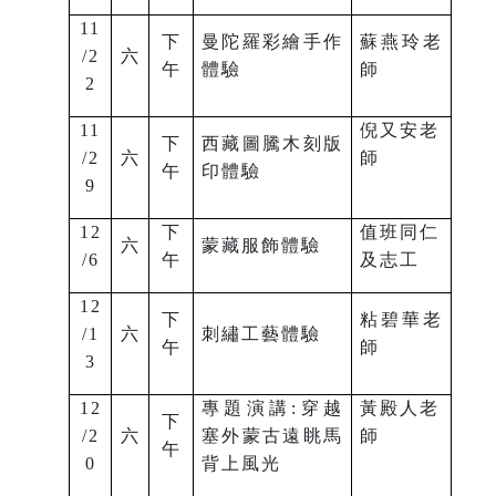
11
下
曼陀羅彩繪手作
蘇燕玲老
/2
六
午
體驗
師
2
11
倪又安老
下
西藏圖騰木刻版
/2
六
師
午
印體驗
9
12
下
值班同仁
六
蒙藏服飾體驗
/6
午
及志工
12
下
粘碧華老
/1
六
刺繡工藝體驗
午
師
3
12
專題演講:穿越
黃殿人老
下
/2
六
塞外蒙古遠眺馬
師
午
0
背上風光