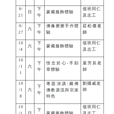
9/
下
值班同仁
日
蒙藏服飾體驗
21
午
及志工
9/
下
佛像擦擦手作體
莊松傑老
六
27
午
驗
師
10
下
值班同仁
六
蒙藏服飾體驗
/4
午
及志工
10
下
恆念於心-手刻
葉芳辰老
/1
六
午
章體驗
師
1
10
劉國威老
專題演講:
藏傳
下
師
/1
六
佛教源流與宗派
午
8
特色
10
值班同仁
下
/1
日
蒙藏服飾體驗
及志工