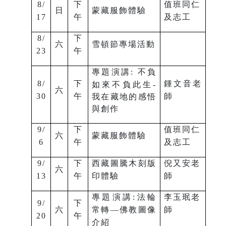
8/
下
值班同仁
日
蒙藏服飾體驗
17
午
及志工
8/
下
六
雪頓節專場活動
23
午
專題演講:
不負
8/
下
鍾文音老
如來不負此生-
六
30
午
師
我在藏地的感悟
與創作
9/
下
值班同仁
六
蒙藏服飾體驗
6
午
及志工
9/
下
西藏圖騰木刻版
倪又安老
六
13
午
印體驗
師
專題演講:法輪
李玉珉老
9/
下
六
常轉—佛教圖像
師
20
午
介紹