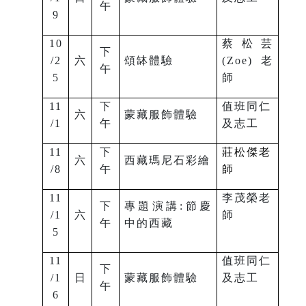
午
9
10
蔡松芸
下
/2
六
頌缽體驗
(Zoe)老
午
5
師
11
下
值班同仁
六
蒙藏服飾體驗
/1
午
及志工
11
下
莊松傑老
六
西藏瑪尼石彩繪
/8
午
師
11
李茂榮老
下
專題演講:節慶
/1
六
師
午
中的西藏
5
11
值班同仁
下
/1
日
蒙藏服飾體驗
及志工
午
6