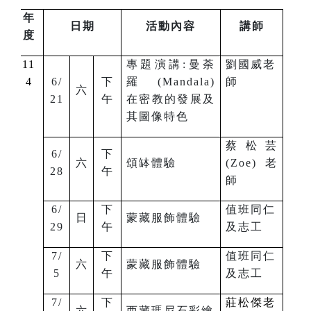
年
日期
活動內容
講師
度
11
專題演講:曼荼
劉國威老
4
6/
下
羅 (Mandala)
師
六
21
午
在密教的發展及
其圖像特色
蔡松芸
6/
下
六
頌缽體驗
(Zoe)老
28
午
師
6/
下
值班同仁
日
蒙藏服飾體驗
29
午
及志工
7/
下
值班同仁
六
蒙藏服飾體驗
5
午
及志工
7/
下
莊松傑老
六
西藏瑪尼石彩繪