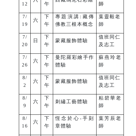
12
午
師
7/
下
專題演講:藏傳
葉靈毅老
六
19
午
佛教三根本概念
師
7/
下
值班同仁
日
蒙藏服飾體驗
20
午
及志工
7/
下
曼陀羅彩繪手作
蘇燕玲老
六
26
午
體驗
師
8/
下
值班同仁
六
蒙藏服飾體驗
2
午
及志工
8/
下
粘碧華老
六
刺繡工藝體驗
9
午
師
8/
下
恆念於心-手刻
葉芳辰老
六
16
午
章體驗
師