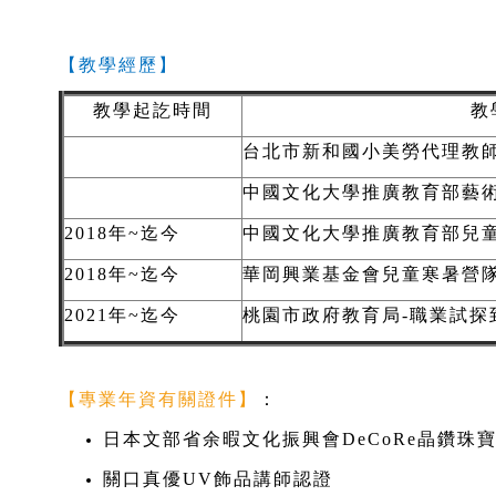
【教學經歷】
教學起訖時間
教
台北市新和國小美勞代理教
中國文化大學推廣教育部藝
2018年~迄今
中國文化大學推廣教育部兒
2018年~迄今
華岡興業基金會兒童寒暑營
2021年~迄今
桃園市政府教育局-職業試探
【專業年資有關證件】
：
日本文部省余暇文化振興會DeCoRe晶鑽珠
關口真優UV飾品講師認證