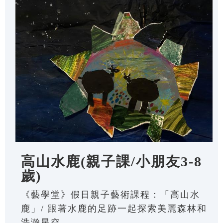
高山水鹿(親子課/小朋友3-8
歲)
《藝學堂》假日親子藝術課程：「高山水
鹿」/ 跟著水鹿的足跡一起探索美麗森林和
浩瀚星空。