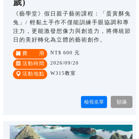
歲)
《藝學堂》假日親子藝術課程：「蛋黃酥兔
兔」/ 輕黏土手作不僅能訓練手眼協調和專
注力，更能激發想像力與創造力，將傳統節
日的美好轉化為立體的藝術創作。
NT$ 600 元
費 用
2026/09/20
活動時間
W315教室
活動地點