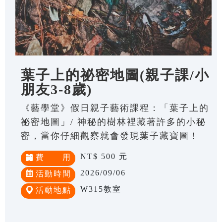
葉子上的祕密地圖(親子課/小
朋友3-8歲)
《藝學堂》假日親子藝術課程：「葉子上的
祕密地圖」/ 神秘的樹林裡藏著許多的小秘
密，當你仔細觀察就會發現葉子藏寶圖！
NT$ 500 元
費 用
2026/09/06
活動時間
W315教室
活動地點