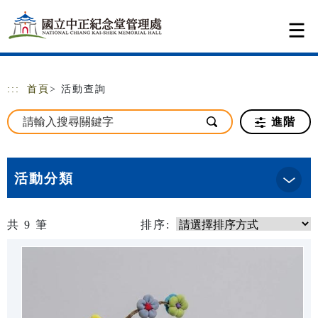
跳到主要內容
網站導覽
:::
首頁
> 活動查詢
進階
活動分類
共
9
筆
排序: