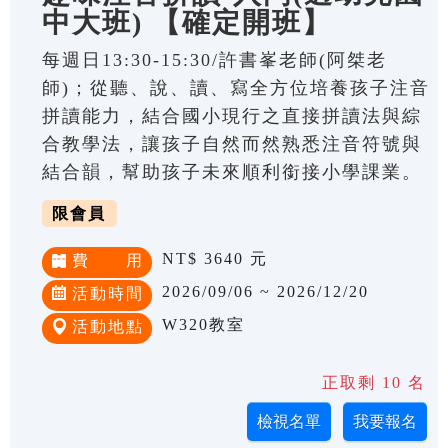
中大班) 【確定開班】
每週日13:30-15:30/許書峯老師(阿桀老
師)；從聽、說、讀、寫全方位培養孩子注音
拼讀能力，結合國小現行之直接拼讀法與綜
合教學法，讓孩子自然而然熟悉注音符號與
結合韻，幫助孩子未來順利銜接小學課業。
限會員
NT$ 3640 元
費 用
2026/09/06 ~ 2026/12/20
活動時間
W320教室
活動地點
正取剩 10 名