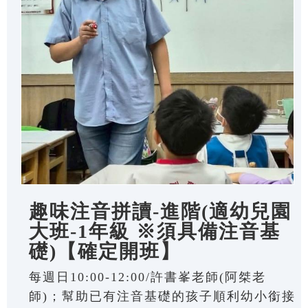
趣味注音拼讀-進階(適幼兒園
大班-1年級 ※須具備注音基
礎)【確定開班】
每週日10:00-12:00/許書峯老師(阿桀老
師)；幫助已有注音基礎的孩子順利幼小銜接