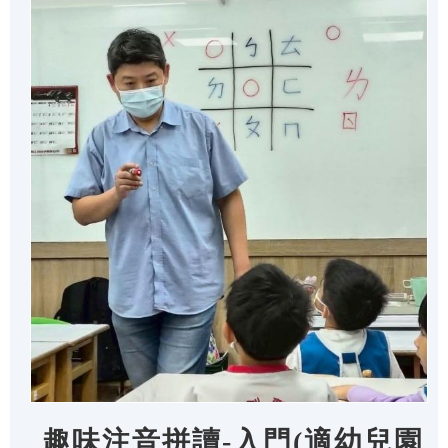
趣味注音拼讀-入門(適幼兒園