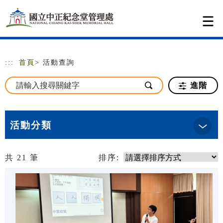
跳到主要內容
網站導覽
:::
首頁
> 活動查詢
進階
活動分類
共
21
筆
排序: