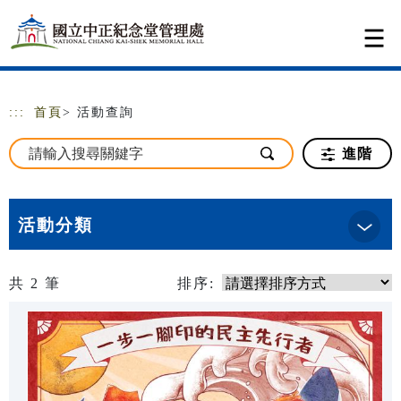
跳到主要內容
網站導覽
:::
首頁
> 活動查詢
進階
活動分類
共
2
筆
排序: