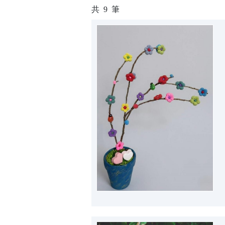
共
9
筆