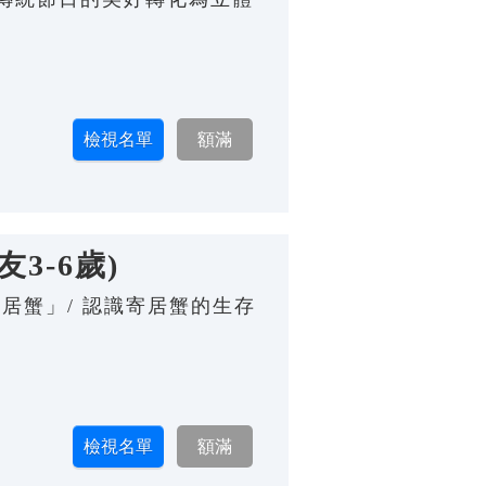
3-6歲)
居蟹」/ 認識寄居蟹的生存