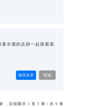
跟著水鹿的足跡一起探索美
筆 ，目前顯示
1
至
5
筆 / 共 9 筆