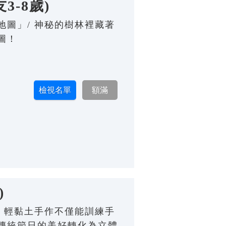
-8歲)
圖」/ 神秘的樹林裡藏著
圖！
)
 輕黏土手作不僅能訓練手
傳統節日的美好轉化為立體