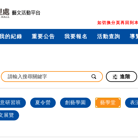
如切換分頁再回到本
我的紀錄
重要公告
我要報名
活動查詢
導
進階
意研習班
夏令營
創藝學園
藝學堂
表
文展覽