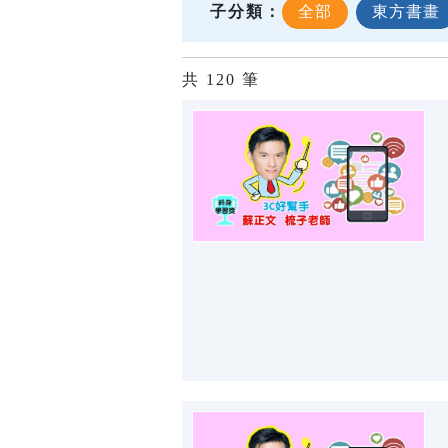
子分類：
全部
東方書畫
共
120
筆