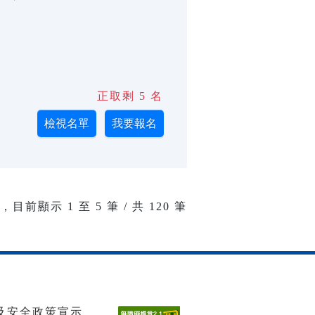
正取剩 5 名
 ，目前顯示
1
至
5
筆 / 共 120 筆
及安全政策宣示