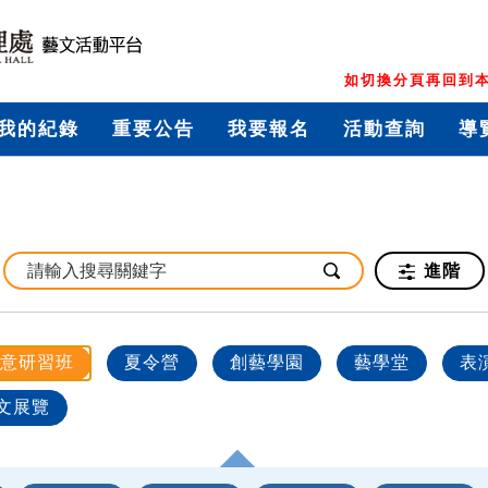
如切換分頁再回到本
我的紀錄
重要公告
我要報名
活動查詢
導
進階
意研習班
夏令營
創藝學園
藝學堂
表
文展覽