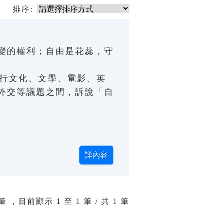
排序:
變的權利；自由是花蕊，守
流行文化、文學、電影、英
外交等議題之間，訴說「自
筆 ，目前顯示
1
至
1
筆 / 共 1 筆