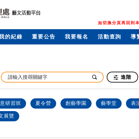
如切換分頁再回到本
我的紀錄
重要公告
我要報名
活動查詢
導
進階
意研習班
夏令營
創藝學園
藝學堂
表
文展覽