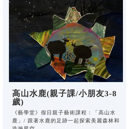
高山水鹿(親子課/小朋友3-8
歲)
《藝學堂》假日親子藝術課程：「高山水
鹿」/ 跟著水鹿的足跡一起探索美麗森林和
浩瀚星空。