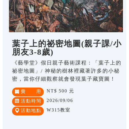
葉子上的祕密地圖(親子課/小
朋友3-8歲)
《藝學堂》假日親子藝術課程：「葉子上的
祕密地圖」/ 神秘的樹林裡藏著許多的小秘
密，當你仔細觀察就會發現葉子藏寶圖！
NT$ 500 元
費 用
2026/09/06
活動時間
W315教室
活動地點