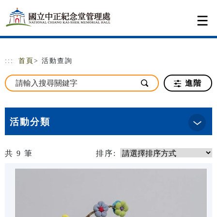
跳到主要內容
網站導覽
:::
首頁
> 活動查詢
進階
活動分類
共
9
筆
排序: