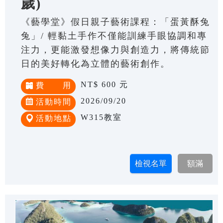
歲)
《藝學堂》假日親子藝術課程：「蛋黃酥兔
兔」/ 輕黏土手作不僅能訓練手眼協調和專
注力，更能激發想像力與創造力，將傳統節
日的美好轉化為立體的藝術創作。
NT$ 600 元
費 用
2026/09/20
活動時間
W315教室
活動地點