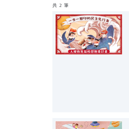
共
2
筆