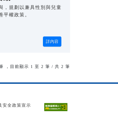
與，規劃以兼具性別與兒童
善平權政策。
筆 ，目前顯示
1
至
2
筆 / 共 2 筆
及安全政策宣示