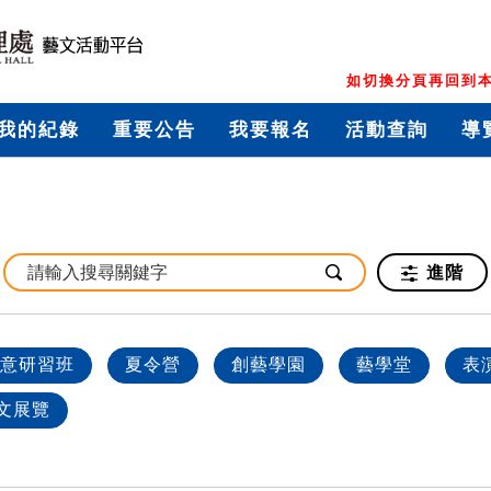
如切換分頁再回到本
我的紀錄
重要公告
我要報名
活動查詢
導
進階
意研習班
夏令營
創藝學園
藝學堂
表
文展覽