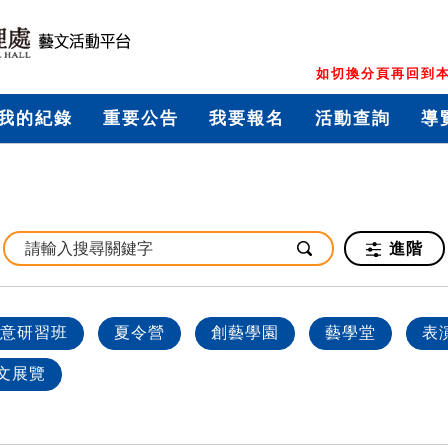
如切換分頁再回到本
我的紀錄
重要公告
我要報名
活動查詢
導
進階
意研習班
夏令營
創藝學園
藝學堂
表
文展覽