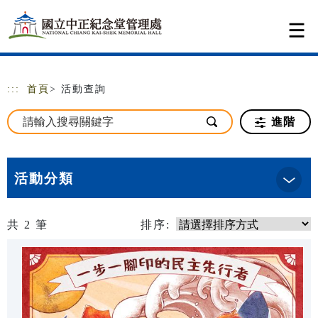
跳到主要內容
網站導覽
:::
首頁
> 活動查詢
進階
活動分類
共
2
筆
排序: