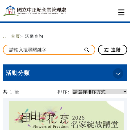
跳到主要內容
網站導覽
:::
首頁
> 活動查詢
進階
活動分類
共
1
筆
排序: